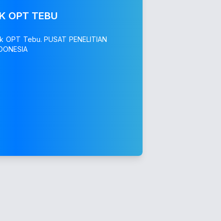
IK OPT TEBU
inik OPT Tebu. PUSAT PENELITIAN
DONESIA